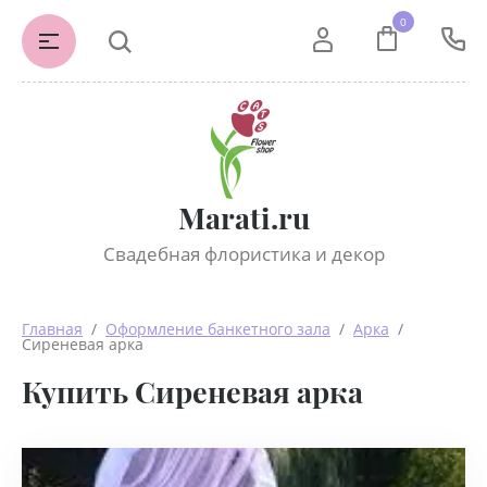
0
Marati.ru
Свадебная флористика и декор
Главная
  /  
Оформление банкетного зала
  /  
Арка
  /  
Сиреневая арка
Купить Сиреневая арка